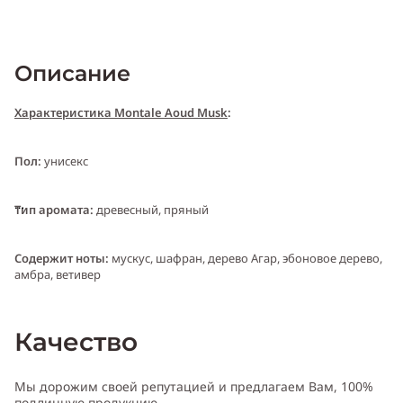
Описание
Характеристика Montale Aoud Musk
:
Пол:
унисекс
Тип аромата:
древесный, пряный
Cодержит ноты:
мускус, шафран, дерево Агар, эбоновое дерево,
амбра, ветивер
Год выпуска:
2005
Качество
Производитель:
Франция (France)
Мы дорожим своей репутацией и предлагаем Вам, 100%
подлинную продукцию.