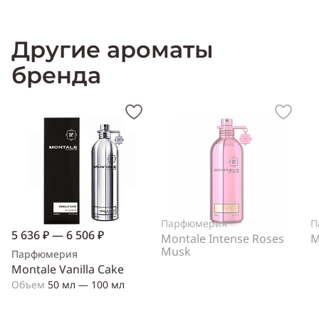
Другие ароматы
бренда
Парфюмерия
П
5 636 ₽ — 6 506 ₽
Montale Intense Roses
M
Musk
Парфюмерия
Montale Vanilla Cake
Объем
50 мл — 100 мл