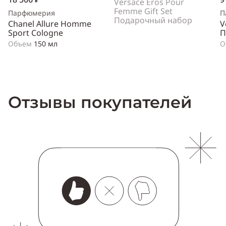
Versace Eros Pour
Femme Gift Set
Парфюмерия
П
Подарочный набор
Chanel Allure Homme
V
Sport Cologne
П
Объем
150 мл
О
Отзывы покупателей