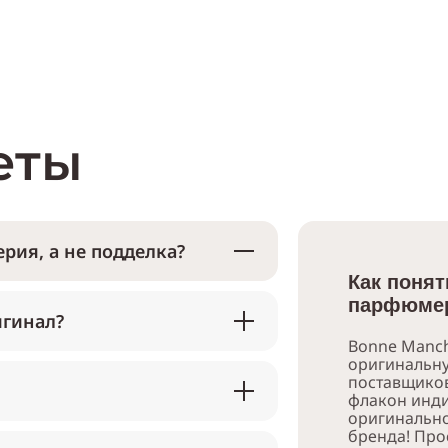
еты
рия, а не подделка?
Как понят
парфюмер
игинал?
Bonne Manch
оригинальн
поставщико
флакон инди
оригинально
бренда! Про