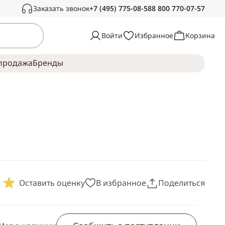
Заказать звонок
+7 (495) 775-08-58
8 800 770-07-57
Связаться с нами
Войти
Избранное
Корзина
Звоните в рабочее время, с радостью
ответим на ваши вопросы
продажа
Брeнды
Пн-Сб —
с 10:00 до 19:00
Воскресенье —
выходной
Оставить оценку
В избранное
Поделиться
Скопировать