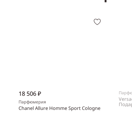
18 506 ₽
Парф
Versa
Парфюмерия
Пода
Chanel Allure Homme Sport Cologne
Пол
же
Объем
150 мл
Пол
мужской