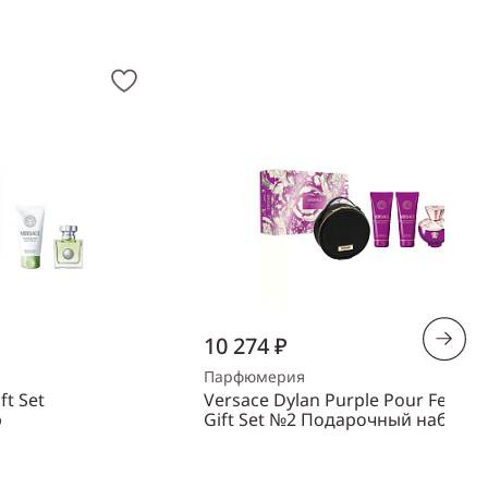
10 274 ₽
Парфюмерия
ft Set
Versace Dylan Purple Pour Femm
р
Gift Set №2 Подарочный набор
Объем
100 мл
Пол
женский