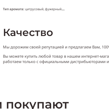
Тип аромата:
цитрусовый, фужерный
Cодержит ноты:
лайм, горький апельсин, мирро, пачули, гальбанум
Качество
Год выпуска:
2010
Мы дорожим своей репутацией и предлагаем Вам, 10
Вы можете купить любой товар в нашем интернет-мага
Производитель:
Франция (France)
работаем только с официальными дистрибьюторами 
*
Аромат Унисекс (мужской и женский)
м покупают