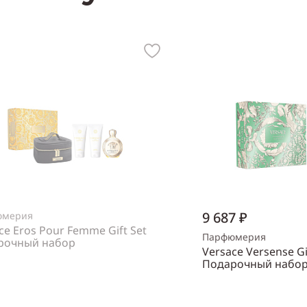
9 687 ₽
юмерия
ce Eros Pour Femme Gift Set
Парфюмерия
рочный набор
Versace Versense Gi
нский
Подарочный набо
Объем
30 мл
Нет в наличии
Пол
женский