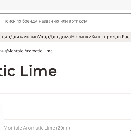
нщин
Для мужчин
Уход
Для дома
Новинки
Хиты продаж
Рас
Montale Aromatic Lime
рия
ic Lime
Montale Aromatic Lime (20ml)