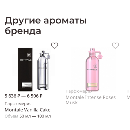
Другие ароматы
бренда
Парфюмерия
П
5 636 ₽ — 6 506 ₽
Montale Intense Roses
M
Musk
Парфюмерия
Montale Vanilla Cake
Объем
50 мл — 100 мл