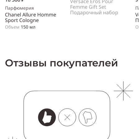
Versace Eros Pour
Femme Gift Set
Парфюмерия
П
Подарочный набор
Chanel Allure Homme
V
Sport Cologne
П
Объем
150 мл
О
Отзывы покупателей