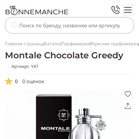
Главная страница
Каталог
Парфюмерия
Мужская парфюмерия
Montale Chocolate Greedy
Артикул: Y47
0
0 оценок
Скопировать
ссылку