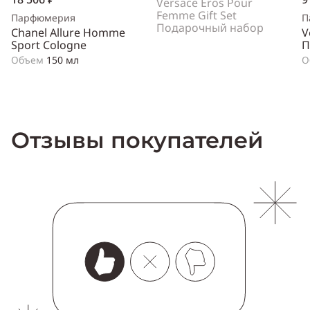
Versace Eros Pour
Femme Gift Set
Парфюмерия
П
Подарочный набор
Chanel Allure Homme
V
Sport Cologne
П
Объем
150 мл
О
Отзывы покупателей