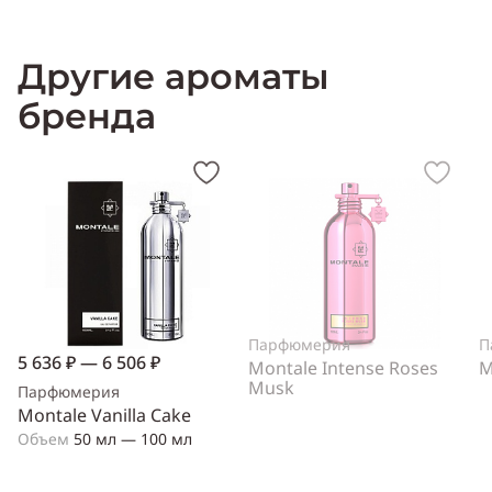
Другие ароматы
бренда
Парфюмерия
П
5 636 ₽ — 6 506 ₽
Montale Intense Roses
M
Musk
Парфюмерия
Montale Vanilla Cake
Объем
50 мл — 100 мл