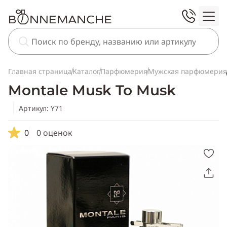
Главная страница
Каталог
Парфюмерия
Мужская парфюмерия
Montale Musk To Musk
Артикул: Y71
0
0 оценок
Скопировать
ссылку