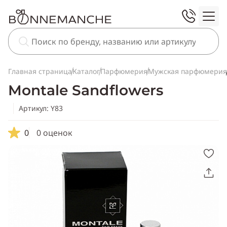
Главная страница
Каталог
Парфюмерия
Мужская парфюмерия
Montale Sandflowers
Артикул: Y83
0
0 оценок
Скопировать
ссылку