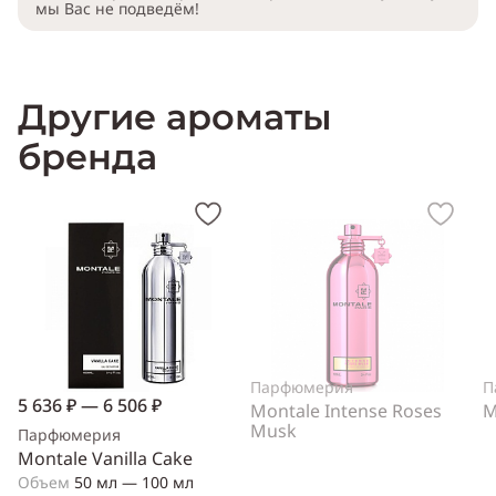
мы Вас не подведём!
Другие ароматы
бренда
Парфюмерия
П
5 636 ₽ — 6 506 ₽
Montale Intense Roses
M
Musk
Парфюмерия
Montale Vanilla Cake
Объем
50 мл — 100 мл