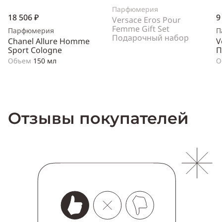
Парфюмерия
18 506 ₽
9
Versace Eros Pour
Femme Gift Set
Парфюмерия
П
Подарочный набор
Chanel Allure Homme
V
Sport Cologne
П
Объем
150 мл
О
Отзывы покупателей