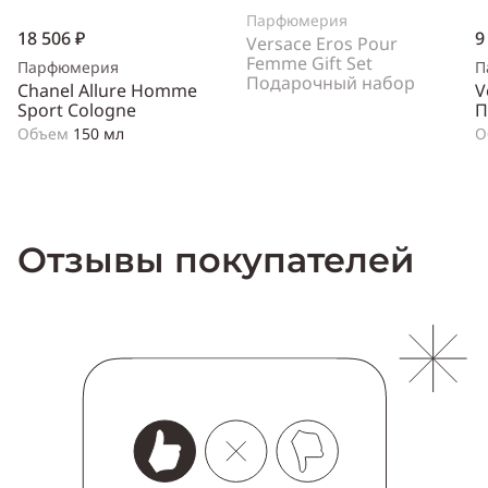
Парфюмерия
18 506 ₽
9
Versace Eros Pour
Femme Gift Set
Парфюмерия
П
Подарочный набор
Chanel Allure Homme
V
Sport Cologne
П
Объем
150 мл
О
Отзывы покупателей