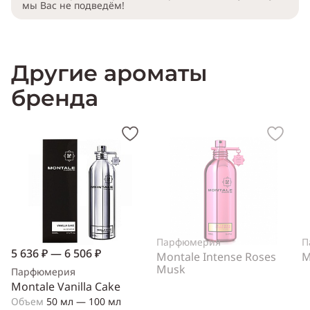
мы Вас не подведём!
Другие ароматы
бренда
Парфюмерия
П
5 636 ₽ — 6 506 ₽
Montale Intense Roses
M
Musk
Парфюмерия
Montale Vanilla Cake
Объем
50 мл — 100 мл