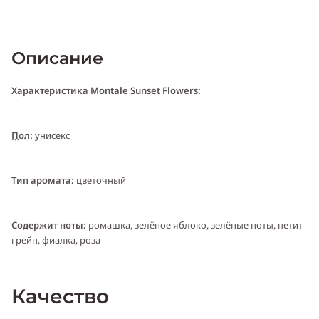
Описание
Характеристика Montale Sunset Flowers
:
Пол:
унисекс
Тип аромата:
цвето
чный
Cодержит ноты:
ромашка, зелёное яблоко, зелёные ноты, петит-
грейн, фиалка, роза
Год выпуска:
2008
Качество