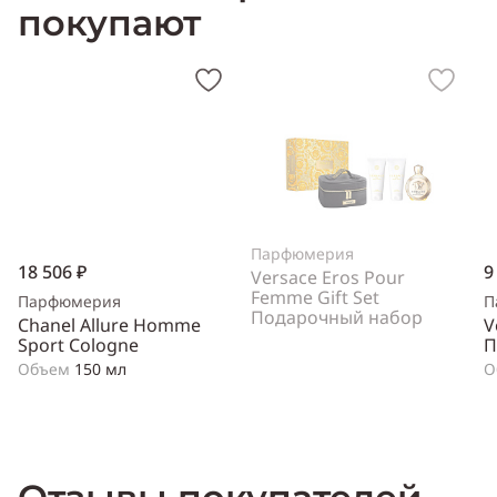
покупают
Парфюмерия
18 506 ₽
9
Versace Eros Pour
Femme Gift Set
Парфюмерия
П
Подарочный набор
Chanel Allure Homme
V
Sport Cologne
П
Объем
150 мл
О