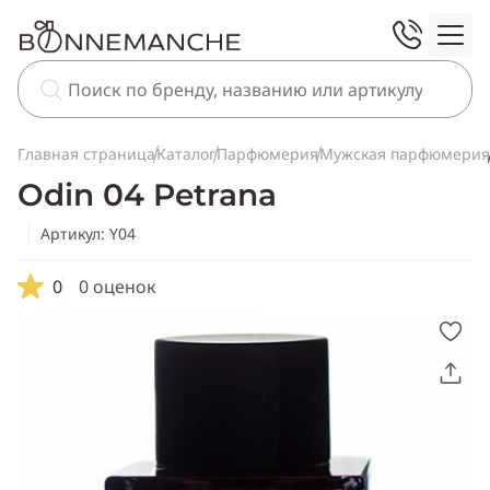
Главная страница
Каталог
Парфюмерия
Мужская парфюмерия
Odin 04 Petrana
Артикул: Y04
0
0 оценок
Скопировать
ссылку