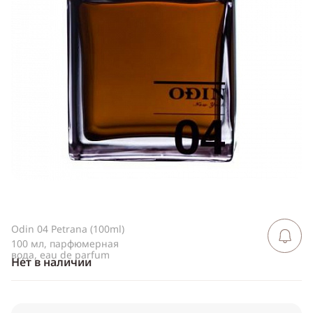
Telegram
WhatsApp
Viber
ВКонтакте
Одноклассники
Odin 04 Petrana (100ml)
Сообщить 
поступлен
100 мл, парфюмерная
вода, eau de parfum
Нет в наличии