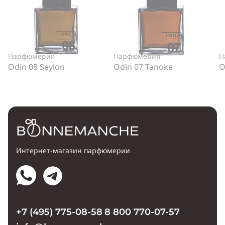
Парфюмерия
Парфюмерия
П
Odin 08 Seylon
Odin 07 Tanoke
O
Интернет-магазин парфюмерии
+7 (495) 775-08-58
8 800 770-07-57