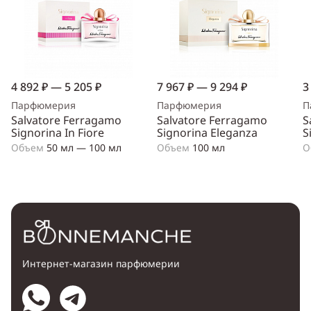
4 892 ₽ — 5 205 ₽
7 967 ₽ — 9 294 ₽
3
Парфюмерия
Парфюмерия
П
Salvatore Ferragamo
Salvatore Ferragamo
S
Signorina In Fiore
Signorina Eleganza
S
Объем
50 мл — 100 мл
Объем
100 мл
О
Интернет-магазин парфюмерии