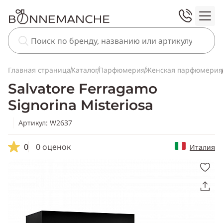
Главная страница
Каталог
Парфюмерия
Женская парфюмерия
Salvatore Ferragamo
Signorina Misteriosa
Артикул: W2637
0
0 оценок
Италия
Скопировать