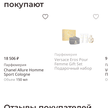
покупают
Парфюмерия
18 506 ₽
9
Versace Eros Pour
Femme Gift Set
Парфюмерия
П
Подарочный набор
Chanel Allure Homme
V
Sport Cologne
П
Объем
150 мл
О
Отзывы покупателей