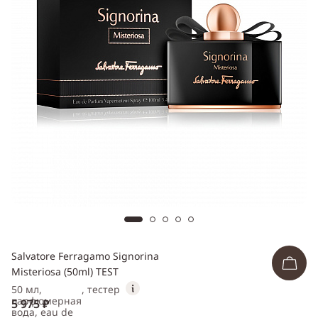
ссылку
Telegram
WhatsApp
Viber
ВКонтакте
Одноклассники
Salvatore Ferragamo Signorina
Misteriosa (50ml) TEST
50 мл,
, тестер
парфюмерная
5 975 ₽
вода, eau de