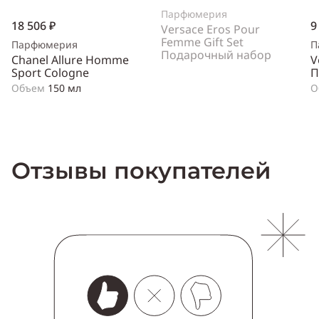
Парфюмерия
18 506 ₽
9
Versace Eros Pour
Femme Gift Set
Парфюмерия
П
Подарочный набор
Chanel Allure Homme
V
Sport Cologne
П
Объем
150 мл
О
Отзывы покупателей