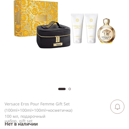
ссылку
Telegram
WhatsApp
Viber
ВКонтакте
Одноклассники
Versace Eros Pour Femme Gift Set
Сообщить 
поступлен
(100ml+100ml+100ml+косметичка)
100 мл, подарочный
набор, gift set
Нет в наличии