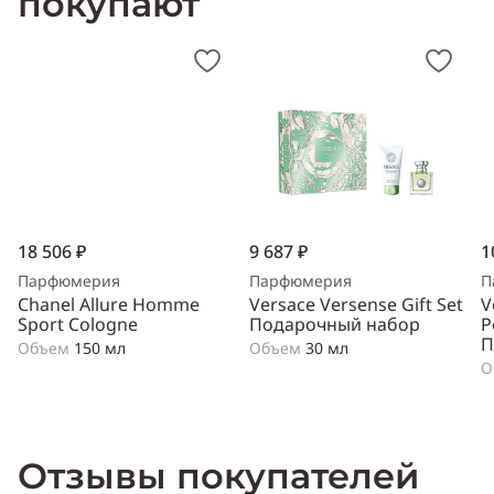
покупают
18 506 ₽
9 687 ₽
1
Парфюмерия
Парфюмерия
П
Chanel Allure Homme
Versace Versense Gift Set
V
Sport Cologne
Подарочный набор
P
П
Объем
150 мл
Объем
30 мл
О
Отзывы покупателей