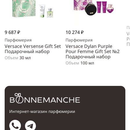
П
9 687 ₽
10 274 ₽
V
P
Парфюмерия
Парфюмерия
П
Versace Versense Gift Set
Versace Dylan Purple
Подарочный набор
Pour Femme Gift Set №2
Подарочный набор
Объем
30 мл
Объем
100 мл
Интернет-магазин парфюмерии