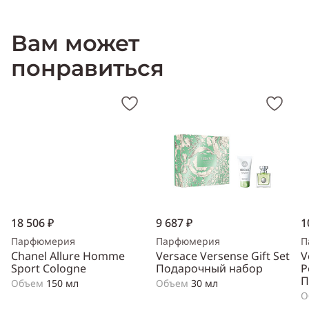
Вам может
понравиться
18 506 ₽
9 687 ₽
1
Парфюмерия
Парфюмерия
П
Chanel Allure Homme
Versace Versense Gift Set
V
Sport Cologne
Подарочный набор
P
П
Объем
150 мл
Объем
30 мл
О