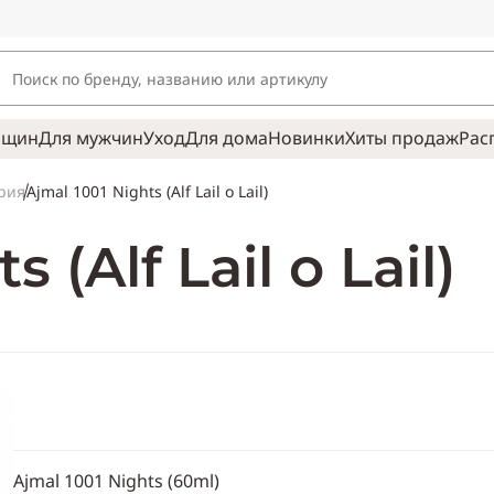
нщин
Для мужчин
Уход
Для дома
Новинки
Хиты продаж
Рас
Ajmal 1001 Nights (Alf Lail o Lail)
рия
 (Alf Lail o Lail)
Ajmal 1001 Nights (60ml)