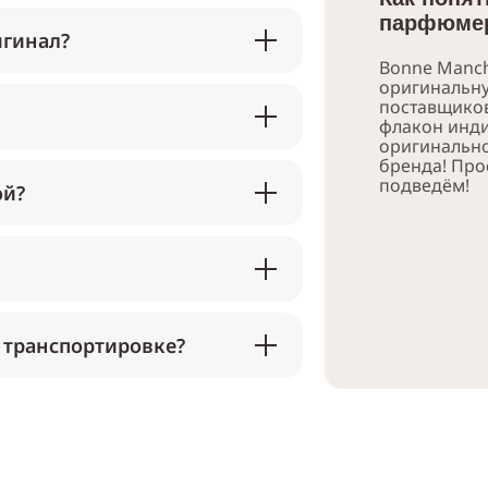
парфюмер
игинал?
Bonne Manch
оригинальн
поставщико
флакон инди
оригинально
бренда! Про
подведём!
ой?
 транспортировке?