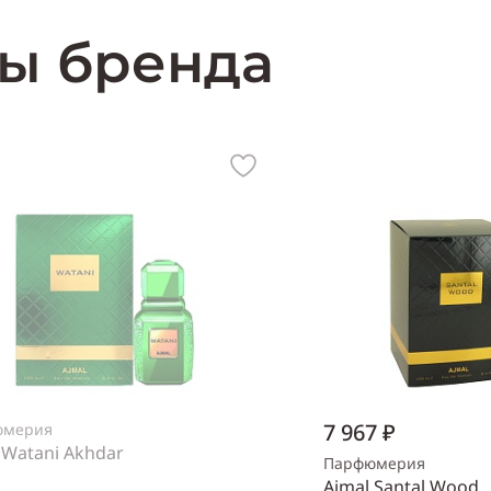
ы бренда
7 967 ₽
юмерия
 Watani Akhdar
Парфюмерия
Ajmal Santal Wood