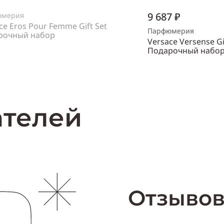
9 687 ₽
юмерия
ce Eros Pour Femme Gift Set
Парфюмерия
рочный набор
Versace Versense Gi
нский
Подарочный набо
Объем
30 мл
Нет в наличии
Пол
женский
Купи
ателей
Отзывов