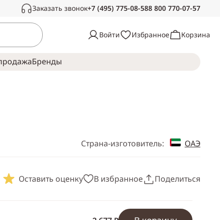
Заказать звонок
+7 (495) 775-08-58
8 800 770-07-57
Связаться с нами
Войти
Избранное
Корзина
Звоните в рабочее время, с радостью
ответим на ваши вопросы
продажа
Брeнды
Пн-Сб —
с 10:00 до 19:00
Воскресенье —
выходной
Страна-изготовитель:
ОАЭ
Оставить оценку
В избранное
Поделиться
Скопировать