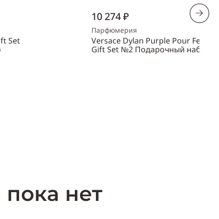
10 274 ₽
Парфюмерия
ft Set
Versace Dylan Purple Pour Femm
р
Gift Set №2 Подарочный набор
Объем
100 мл
Пол
женский
ть
Купить
 пока нет