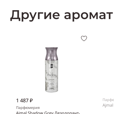
Другие аромат
1 487 ₽
Парф
Ajmal
Парфюмерия
Ajmal Shadow Grey Дезодорант-