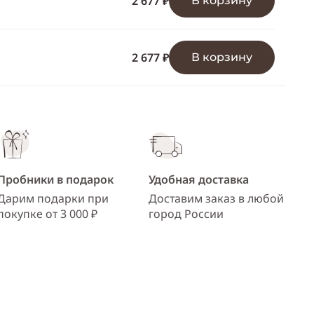
2 677 ₽
В корзину
ссылку
Telegram
WhatsApp
2 677 ₽
В корзину
Viber
ВКонтакте
Одноклассники
Пробники в подарок
Удобная доставка
Дарим подарки при
Доставим заказ в любой
покупке от 3 000 ₽
город России