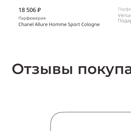
18 506 ₽
Парф
Versa
Парфюмерия
Пода
Chanel Allure Homme Sport Cologne
Пол
же
Объем
150 мл
Пол
мужской
Купить
Отзывы покуп