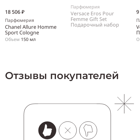
Парфюмерия
18 506 ₽
9
Versace Eros Pour
Femme Gift Set
Парфюмерия
П
Подарочный набор
Chanel Allure Homme
V
Sport Cologne
П
Объем
150 мл
О
Отзывы покупателей