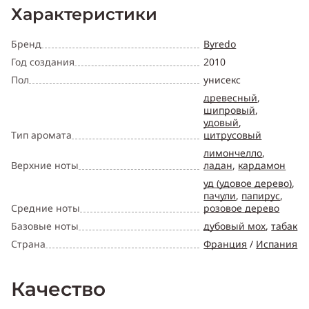
Характеристики
Бренд
Byredo
Год создания
2010
Пол
унисекс
древесный
,
шипровый
,
удовый
,
Тип аромата
цитрусовый
лимончелло
,
Верхние ноты
ладан
,
кардамон
уд (удовое дерево)
,
пачули
,
папирус
,
Средние ноты
розовое дерево
Базовые ноты
дубовый мох
,
табак
Страна
Франция
/
Испания
Качество