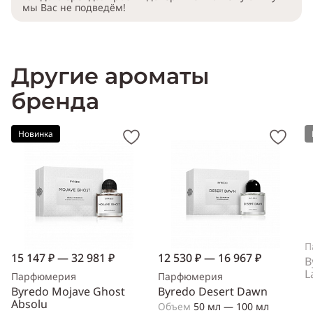
мы Вас не подведём!
Другие ароматы
бренда
Новинка
П
15 147 ₽ — 32 981 ₽
12 530 ₽ — 16 967 ₽
B
L
Парфюмерия
Парфюмерия
Byredo Mojave Ghost
Byredo Desert Dawn
Absolu
Объем
50 мл — 100 мл