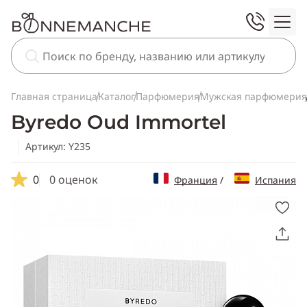
Главная страница
Каталог
Парфюмерия
Мужская парфюмерия
Byredo Oud Immortel
Артикул: Y235
0
0 оценок
Франция
/
Испания
Скопировать
ссылку