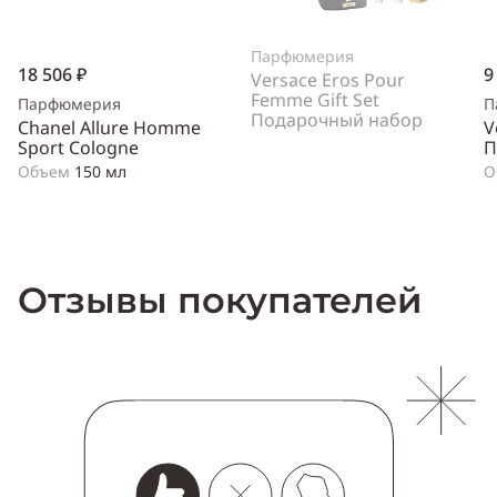
Парфюмерия
18 506 ₽
9
Versace Eros Pour
Femme Gift Set
Парфюмерия
П
Подарочный набор
Chanel Allure Homme
V
Sport Cologne
П
Объем
150 мл
О
Отзывы покупателей