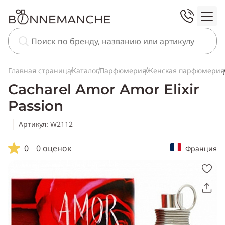
Главная страница
Каталог
Парфюмерия
Женская парфюмерия
Cacharel Amor Amor Elixir
Passion
Артикул: W2112
0
0 оценок
Франция
Скопировать