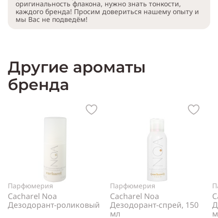
оригинальность флакона, нужно знать тонкости,
каждого бренда! Просим довериться нашему опыту и
мы Вас не подведём!
Другие ароматы
бренда
Парфюмерия
Парфюмерия
П
Cacharel Noa
Cacharel Noa
C
Дезодорант-роликовый
Дезодорант-спрей, 150
Д
мл
м