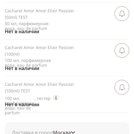
Cacharel Amor Amor Elixir Passion
Сообщить 
поступлен
(50ml) TEST
50 мл, парфюмерная
вода, eau de parfum
Нет в наличии
Cacharel Amor Amor Elixir Passion
Сообщить 
поступлен
(100ml)
100 мл, парфюмерная
вода, eau de parfum
Нет в наличии
Cacharel Amor Amor Elixir Passion
Сообщить 
поступлен
(100ml) TEST
100 мл,
, тестер
парфюмерная
Нет в наличии
вода, eau de
parfum
Доставка в город
Москва