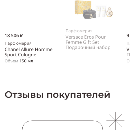
Парфюмерия
18 506 ₽
9
Versace Eros Pour
Femme Gift Set
Парфюмерия
П
Подарочный набор
Chanel Allure Homme
V
Sport Cologne
П
Объем
150 мл
О
Отзывы покупателей