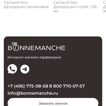
Cacharel Noa
Cacharel Noa
C
Дезодорант-роликовый
Дезодорант-спрей, 150
Д
мл
м
Интернет-магазин парфюмерии
+7 (495) 775-08-58
8 800 770-07-57
info@bonnemanche.ru
Заказать звонок