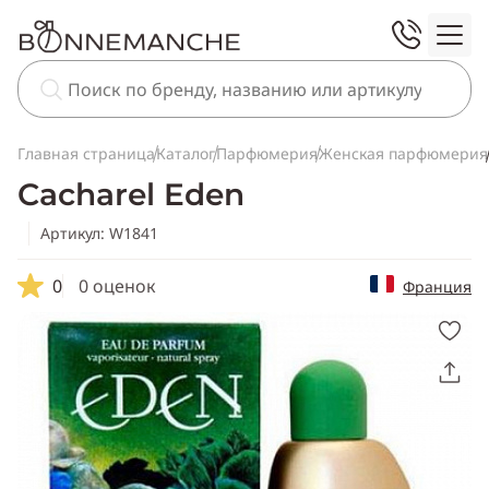
Главная страница
Каталог
Парфюмерия
Женская парфюмерия
Cacharel Eden
Артикул: W1841
0
0 оценок
Франция
Скопировать
ссылку