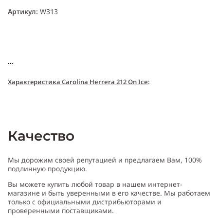
Артикул:
W313
Характери
с
т
и
ка Carolina Herrera 212 On Ice
:
Пол:
женский
Качество
Тип аромата
:
цветочный
Мы дорожим своей репутацией и предлагаем Вам, 100%
подлинную продукцию.
Вы можете купить любой товар в нашем интернет-
Cодержит ноты
:
апельсиновый цвет, бергамот,
магазине и быть уверенными в его качестве. Мы работаем
мандарин, гардения, ирис, лилия, пион, мускус, сандаловое
только с официальными дистрибьюторами и
дерево
проверенными поставщиками.