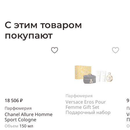
Производитель:
Испания (Spain)
С этим товаром
покупают
Парфюмерия
18 506 ₽
9
Versace Eros Pour
Femme Gift Set
Парфюмерия
П
Подарочный набор
Chanel Allure Homme
V
Sport Cologne
П
Объем
150 мл
О