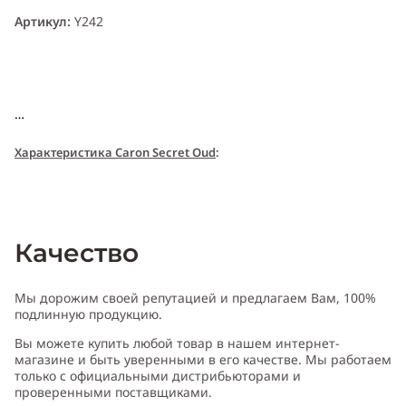
Артикул:
Y242
Характери
с
т
и
ка Caron Secret Oud
:
Пол:
унисекс
Качество
Тип аромата
:
восточный
Мы дорожим своей репутацией и предлагаем Вам, 100%
подлинную продукцию.
Вы можете купить любой товар в нашем интернет-
Cодержит ноты
:
жасмин, гвоздика, шафран, амбра,
магазине и быть уверенными в его качестве. Мы работаем
сандал, пачули, удовая древесина
только с официальными дистрибьюторами и
проверенными поставщиками.