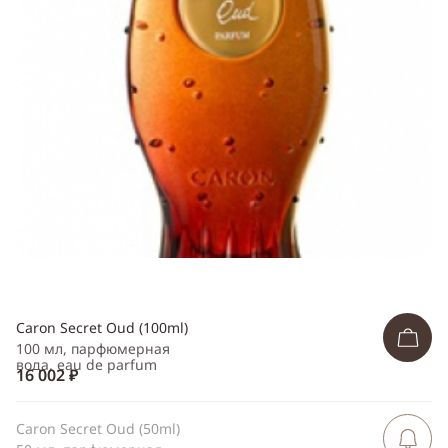
Telegram
WhatsApp
Viber
ВКонтакте
Одноклассники
Caron Secret Oud (100ml)
100 мл, парфюмерная
вода, eau de parfum
16 002 ₽
Caron Secret Oud (50ml)
Сообщить 
поступлен