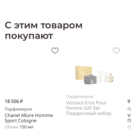
Производитель:
Франция (France)
С этим товаром
покупают
Парфюмерия
18 506 ₽
9
Versace Eros Pour
Femme Gift Set
Парфюмерия
П
Подарочный набор
Chanel Allure Homme
V
Sport Cologne
П
Объем
150 мл
О