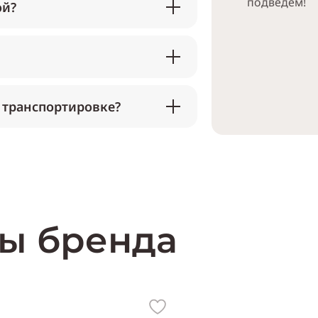
подведём!
ой?
 транспортировке?
ы бренда