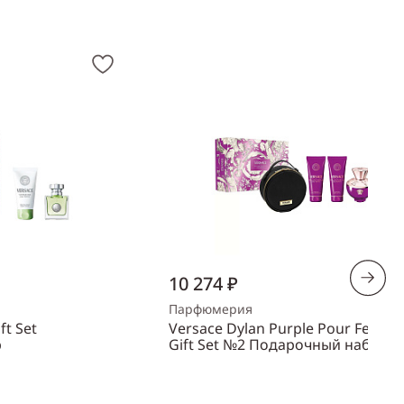
10 274 ₽
Парфюмерия
ft Set
Versace Dylan Purple Pour Femm
р
Gift Set №2 Подарочный набор
Объем
100 мл
Пол
женский