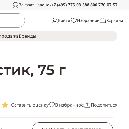
Заказать звонок
+7 (495) 775-08-58
8 800 770-07-57
Связаться с нами
Войти
Избранное
Корзина
Звоните в рабочее время, с радостью
ответим на ваши вопросы
продажа
Брeнды
Пн-Сб —
с 10:00 до 19:00
Воскресенье —
выходной
тик, 75 г
Оставить оценку
В избранное
Поделиться
Скопировать