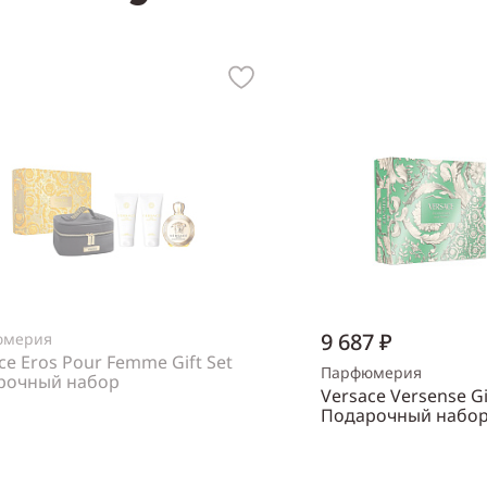
9 687 ₽
юмерия
ce Eros Pour Femme Gift Set
Парфюмерия
рочный набор
Versace Versense Gi
нский
Подарочный набо
Объем
30 мл
Нет в наличии
Пол
женский