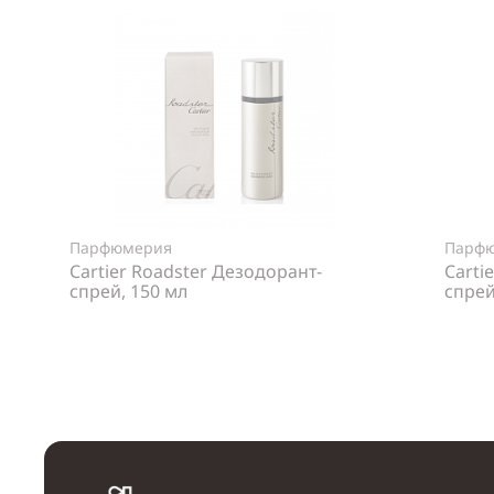
Парфюмерия
Парф
Cartier Roadster Дезодорант-
Carti
спрей, 150 мл
спрей
Нет в наличии