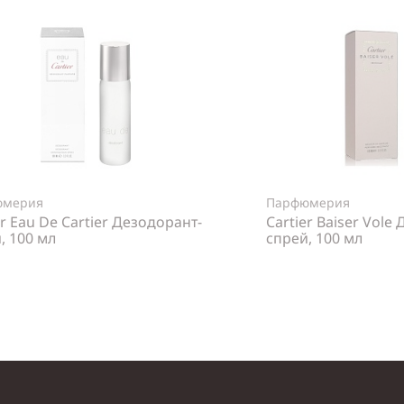
юмерия
Парфюмерия
er Eau De Cartier Дезодорант-
Cartier Baiser Vole
, 100 мл
спрей, 100 мл
Нет в наличии
Нет в н