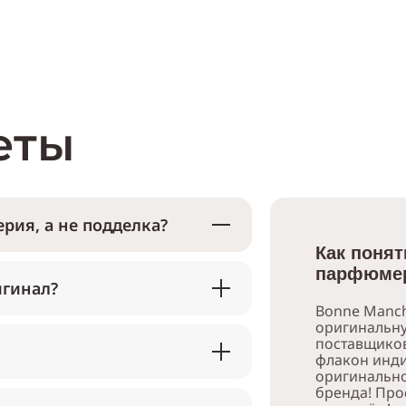
еты
рия, а не подделка?
Как понят
парфюмер
игинал?
Bonne Manch
оригинальн
поставщико
флакон инди
оригинально
бренда! Про