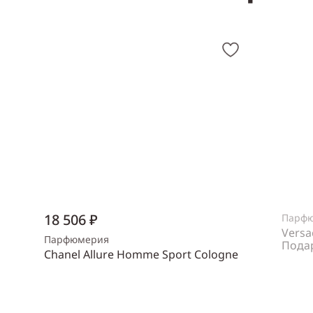
18 506 ₽
Парф
Versa
Парфюмерия
Пода
Chanel Allure Homme Sport Cologne
Пол
же
Объем
150 мл
Пол
мужской