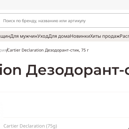
нщин
Для мужчин
Уход
Для дома
Новинки
Хиты продаж
Рас
Cartier Declaration Дезодорант-стик, 75 г
рия
tion Дезодорант-с
Cartier Declaration (75g)