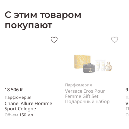
С этим товаром
покупают
Парфюмерия
18 506 ₽
9
Versace Eros Pour
Femme Gift Set
Парфюмерия
П
Подарочный набор
Chanel Allure Homme
V
Sport Cologne
П
Объем
150 мл
О