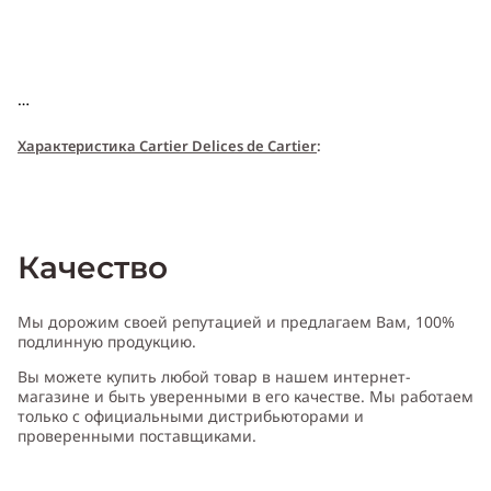
Характери
с
т
и
ка Cartier Delices de Cartier
:
Пол:
женский
Качество
Тип аромата
:
фруктовый, цветочный
Мы дорожим своей репутацией и предлагаем Вам, 100%
подлинную продукцию.
Вы можете купить любой товар в нашем интернет-
Cодержит ноты
:
бергамот, вишня, розовый перец, жасмин,
магазине и быть уверенными в его качестве. Мы работаем
фиалка, фрезия, амбра, бобы тонка, мускус, сандаловое дерево
только с официальными дистрибьюторами и
проверенными поставщиками.
Производитель:
Франция (France)