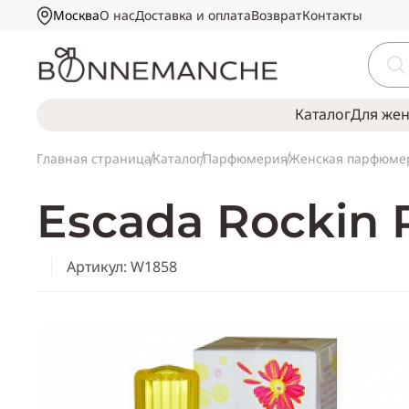
Москва
О нас
Доставка и оплата
Возврат
Контакты
Каталог
Для же
Главная страница
Каталог
Парфюмерия
Женская парфюме
Escada Rockin 
Артикул: W1858