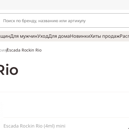
нщин
Для мужчин
Уход
Для дома
Новинки
Хиты продаж
Рас
Escada Rockin Rio
рия
Rio
Escada Rockin Rio (4ml) mini