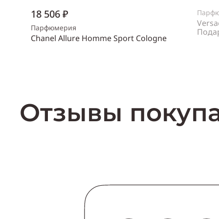
18 506 ₽
Парф
Versa
Парфюмерия
Пода
Chanel Allure Homme Sport Cologne
Пол
же
Объем
150 мл
Пол
мужской
Купить
Отзывы покуп