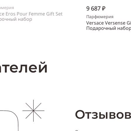
9 687 ₽
юмерия
ce Eros Pour Femme Gift Set
Парфюмерия
рочный набор
Versace Versense Gi
нский
Подарочный набо
Объем
30 мл
Нет в наличии
Пол
женский
Купи
ателей
Отзывов