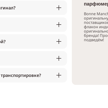
парфюмер
игинал?
Bonne Manch
оригинальн
поставщико
флакон инди
оригинально
бренда! Про
подведём!
ой?
 транспортировке?