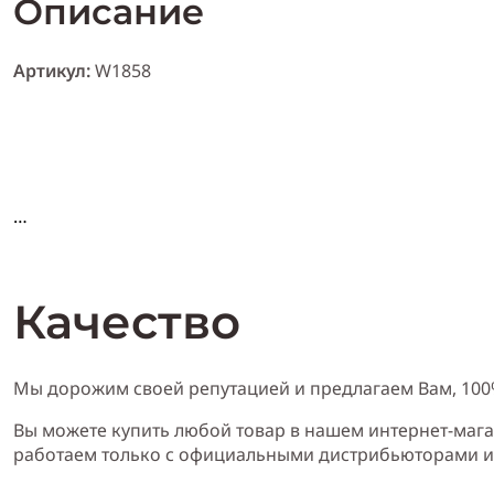
Описание
Артикул:
W1858
Xарактери
с
т
и
ка Escada Rockin Rio
:
Качество
Пол:
женский
Мы дорожим своей репутацией и предлагаем Вам, 10
Вы можете купить любой товар в нашем интернет-мага
работаем только с официальными дистрибьюторами 
Тип аромата:
пряный, фруктовый