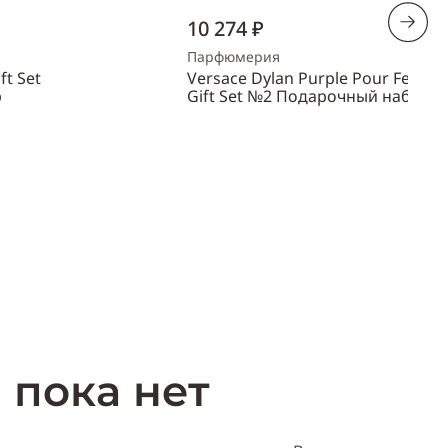
10 274 ₽
Парфюмерия
ft Set
Versace Dylan Purple Pour Femm
р
Gift Set №2 Подарочный набор
Объем
100 мл
Пол
женский
ть
Купить
 пока нет