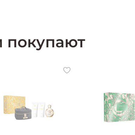
Cодержит ноты:
мандарин, ананас, папайя, пина колада, сахарный т
м покупают
Производитель:
Великобритания (United Kingdom)