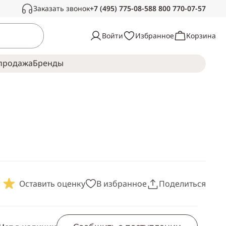
Заказать звонок
+7 (495) 775-08-58
8 800 770-07-57
Связаться с нами
Войти
Избранное
Корзина
Звоните в рабочее время, с радостью
ответим на ваши вопросы
продажа
Брeнды
Пн-Сб —
с 10:00 до 19:00
Воскресенье —
выходной
Оставить оценку
В избранное
Поделиться
Скопировать