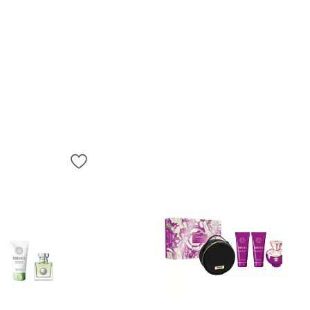
ростник, морской бриз, сок кокосового ореха, сандал, мускус