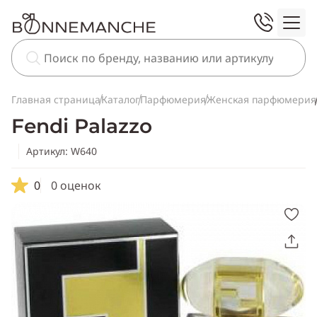
Главная страница
Каталог
Парфюмерия
Женская парфюмерия
Fendi Palazzo
Артикул: W640
0
0 оценок
Скопировать
ссылку