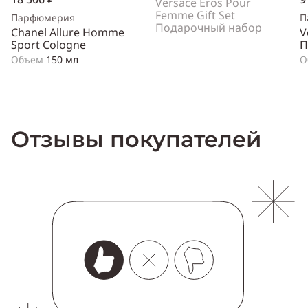
Versace Eros Pour
Femme Gift Set
Парфюмерия
П
Подарочный набор
Chanel Allure Homme
V
Sport Cologne
П
Объем
150 мл
О
Отзывы покупателей