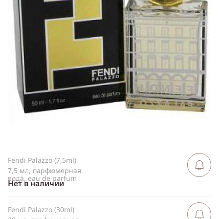
Telegram
WhatsApp
Viber
ВКонтакте
Одноклассники
Fendi Palazzo (7,5ml)
Сообщить 
поступлен
7,5 мл, парфюмерная
вода, eau de parfum
Нет в наличии
Fendi Palazzo (30ml)
Сообщить 
поступлен