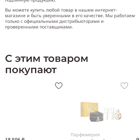
Вы можете купить любой товар в нашем интернет-
магазине и быть уверенными в его качестве. Мы работаем
только с официальными дистрибьюторами и
проверенными поставщиками.
Xарактери
с
т
и
ка Fendi Palazzo
:
Пол:
женский
Тип аромата:
цветочный
Cодержит ноты:
апельсиновый цвет, бергамот, гуаяк,
С этим товаром
древесные ноты, жасмин, магнолия, пачули, роза, розовый
перец, сандаловое дерево, тангерин
Производитель:
Франция
покупают
(France)
Парфюмерия
18 506 ₽
9