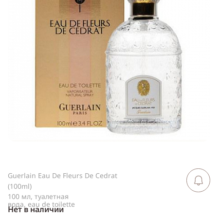
ссылку
Telegram
WhatsApp
Viber
ВКонтакте
Одноклассники
Guerlain Eau De Fleurs De Cedrat
Сообщить 
поступлен
(100ml)
100 мл, туалетная
вода, eau de toilette
Нет в наличии