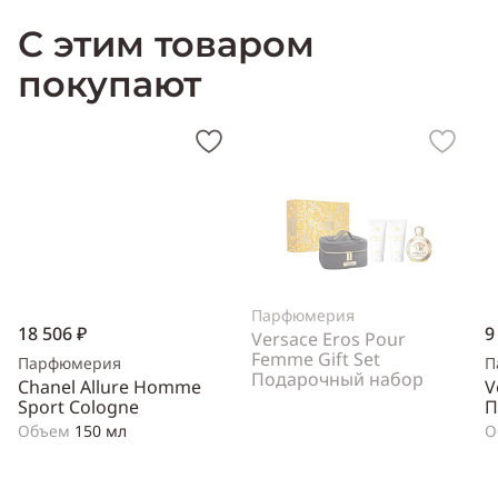
Пол:
унисекс
С этим товаром
Тип аромата:
цитрусовый, фужерный
Cодержит ноты:
цитрусы, белый кедр, бергамот
покупают
Год выпуска:
1920 (год создания аромата)
Производитель:
Франция (France)
Парфюмерия
18 506 ₽
9
Versace Eros Pour
Femme Gift Set
Парфюмерия
П
Подарочный набор
Chanel Allure Homme
V
Sport Cologne
П
Объем
150 мл
О