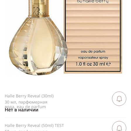
Telegram
WhatsApp
Viber
ВКонтакте
Одноклассники
Halle Berry Reveal (30ml)
Сообщить 
поступлен
30 мл, парфюмерная
вода, eau de parfum
Нет в наличии
Halle Berry Reveal (50ml) TEST
Сообщить 
поступлен