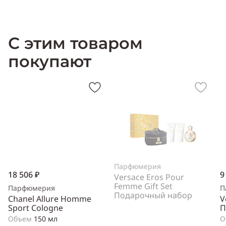
Характеристика Halle Berry Reveal
:
Пол:
женский
С этим товаром
Тип аромата:
цветочный, фруктовый
Cодержит ноты:
красные ягоды, персик, мимоза, дыня,
покупают
франгипани, ирис, нероли, ветивер, кашемировое дерево, белый
мускус
Год выпуска:
2010
Производитель:
США (USA)
Парфюмерия
18 506 ₽
9
Versace Eros Pour
Femme Gift Set
Парфюмерия
П
Подарочный набор
Chanel Allure Homme
V
Sport Cologne
П
Объем
150 мл
О