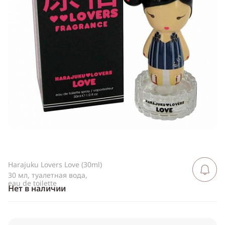
Telegram
WhatsApp
Viber
ВКонтакте
Одноклассники
Harajuku Lovers Love (30ml)
Сообщить 
поступлен
30 мл, туалетная вода,
eau de toilette
Нет в наличии