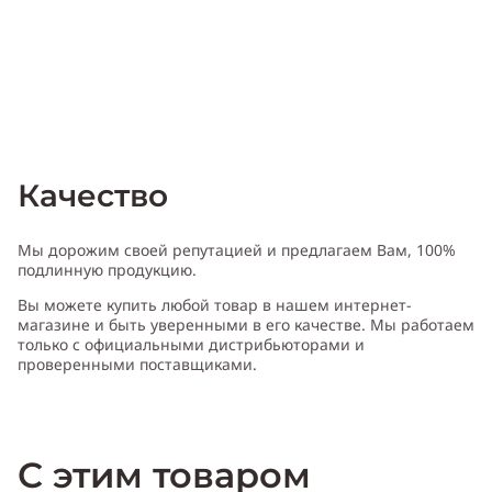
Качество
Мы дорожим своей репутацией и предлагаем Вам, 100%
подлинную продукцию.
Вы можете купить любой товар в нашем интернет-
магазине и быть уверенными в его качестве. Мы работаем
только с официальными дистрибьюторами и
проверенными поставщиками.
Характеристика Harajuku
Lovers
Love
:
Пол:
женский
С этим товаром
Тип аромата:
цветочный
Cодержит ноты:
бергамот, помело, персик, бамбук, пион, роза,