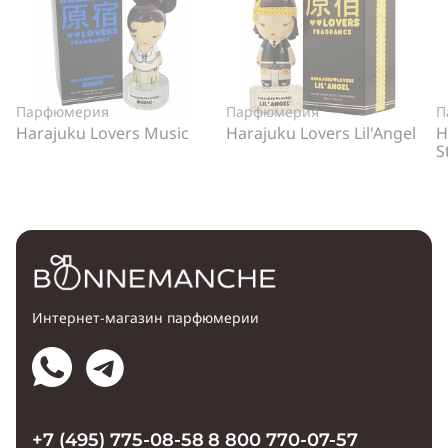
Парфюмерия
Парфюмерия
П
Harajuku Lovers Music
Harajuku Lovers Lil'Angel
H
S
Интернет-магазин парфюмерии
+7 (495) 775-08-58
8 800 770-07-57