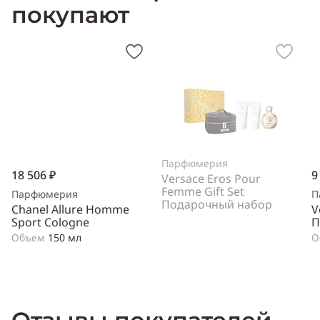
покупают
белый нарцисс, жасмин, иланг иланг, ваниль
Год выпуска:
2008
Производитель:
США (USA)
Парфюмерия
18 506 ₽
9
Versace Eros Pour
Femme Gift Set
Парфюмерия
П
Подарочный набор
Chanel Allure Homme
V
Sport Cologne
П
Объем
150 мл
О