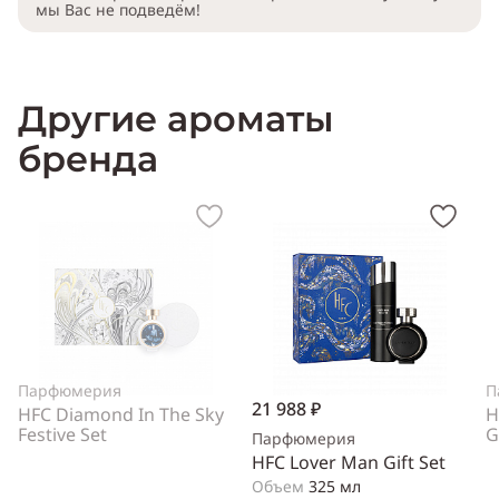
мы Вас не подведём!
Другие ароматы
бренда
Парфюмерия
П
21 988 ₽
HFC Diamond In The Sky
H
Festive Set
G
Парфюмерия
HFC Lover Man Gift Set
Объем
325 мл