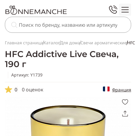
Главная страница
Каталог
Для дома
Свечи ароматические
HFC 
HFC Addictive Live Свеча,
190 г
Артикул: Y1739
0
0 оценок
Франция
Скопировать