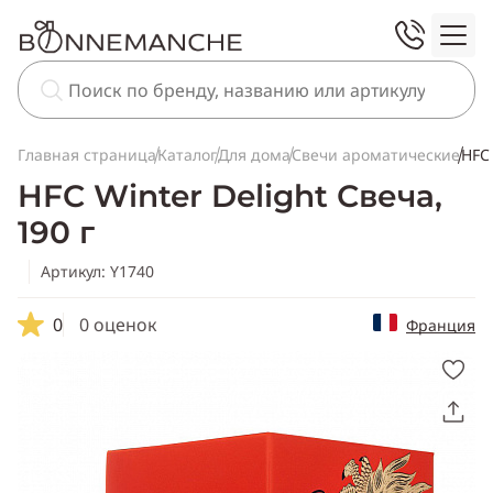
Главная страница
Каталог
Для дома
Свечи ароматические
HFC 
HFC Winter Delight Свеча,
190 г
Артикул: Y1740
0
0 оценок
Франция
Скопировать