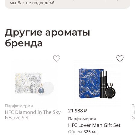
мы Вас не подведём!
Другие ароматы
бренда
Парфюмерия
П
21 988 ₽
HFC Diamond In The Sky
H
Festive Set
G
Парфюмерия
HFC Lover Man Gift Set
Объем
325 мл