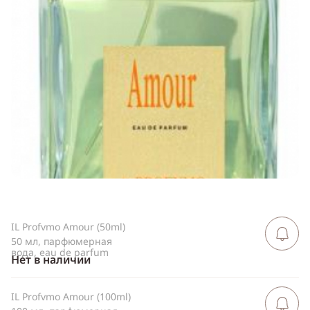
Telegram
WhatsApp
Viber
ВКонтакте
Одноклассники
IL Profvmo Amour (50ml)
Сообщить 
поступлен
50 мл, парфюмерная
вода, eau de parfum
Нет в наличии
IL Profvmo Amour (100ml)
Сообщить 
поступлен