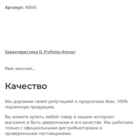
Артикул:
W845
Характеристика IL Profvmo Amour
:
Пол:
женский
Качество
Тип аромата:
цветочный
Мы дорожим своей репутацией и предлагаем Вам, 100%
Cодержит ноты:
ирис, белая фрезия, мандарин, персик, мускус,
подлинную продукцию.
белая лилия, ландыш
Вы можете купить любой товар в нашем интернет-
магазине и быть уверенными в его качестве. Мы работаем
Год выпуска:
2005
только с официальными дистрибьюторами и
проверенными поставщиками.