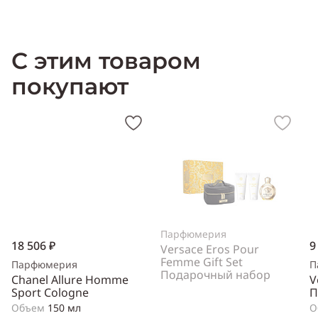
Производитель:
Италия (Italy)
С этим товаром
покупают
Парфюмерия
18 506 ₽
9
Versace Eros Pour
Femme Gift Set
Парфюмерия
П
Подарочный набор
Chanel Allure Homme
V
Sport Cologne
П
Объем
150 мл
О