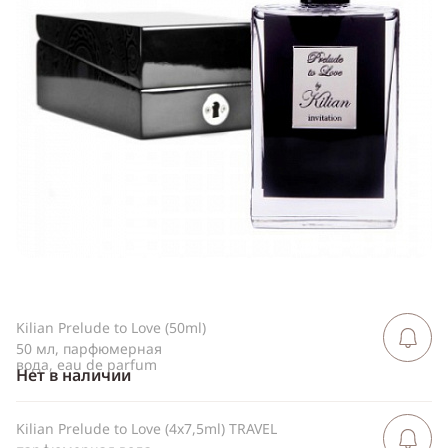
Telegram
WhatsApp
Viber
ВКонтакте
Одноклассники
Kilian Prelude to Love (50ml)
Сообщить 
поступлен
50 мл, парфюмерная
вода, eau de parfum
Нет в наличии
Kilian Prelude to Love (4x7,5ml) TRAVEL
Сообщить 
поступлен