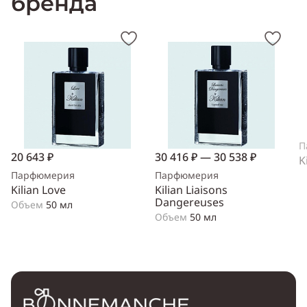
бренда
П
20 643 ₽
30 416 ₽ — 30 538 ₽
K
Парфюмерия
Парфюмерия
Kilian Love
Kilian Liaisons
Dangereuses
Объем
50 мл
Объем
50 мл