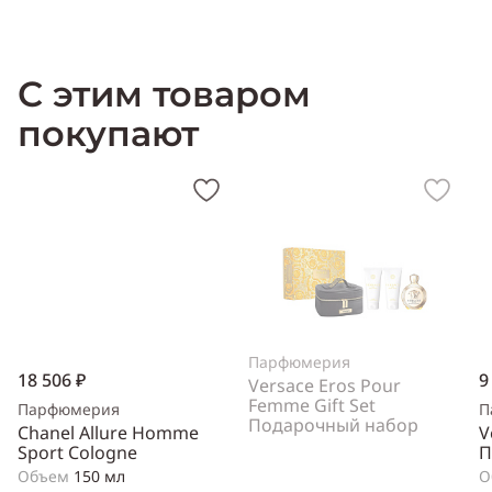
С этим товаром
покупают
Парфюмерия
18 506 ₽
9
Versace Eros Pour
Femme Gift Set
Парфюмерия
П
Подарочный набор
Chanel Allure Homme
V
Sport Cologne
П
Объем
150 мл
О