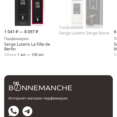
Парфюмерия
1 041 ₽ — 8 097 ₽
6
Serge Lutens Serge Noire
Парфюмерия
П
Serge Lutens La Fille de
S
Berlin
M
Объем
1 мл — 100 мл
О
Интернет-магазин парфюмерии