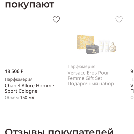
покупают
Парфюмерия
18 506 ₽
9
Versace Eros Pour
Femme Gift Set
Парфюмерия
П
Подарочный набор
Chanel Allure Homme
V
Sport Cologne
П
Объем
150 мл
О
Отзывы покупателей