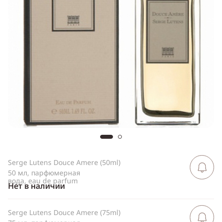
Telegram
WhatsApp
Viber
ВКонтакте
Одноклассники
Serge Lutens Douce Amere (50ml)
Сообщить 
поступлен
50 мл, парфюмерная
вода, eau de parfum
Нет в наличии
Serge Lutens Douce Amere (75ml)
Сообщить 
поступлен