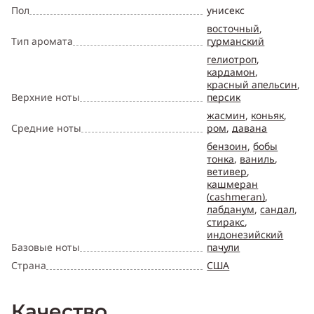
Пол
унисекс
восточный
,
Тип аромата
гурманский
гелиотроп
,
кардамон
,
красный апельсин
,
Верхние ноты
персик
жасмин
,
коньяк
,
Средние ноты
ром
,
давана
бензоин
,
бобы
тонка
,
ваниль
,
ветивер
,
кашмеран
(cashmeran)
,
лабданум
,
сандал
,
стиракс
,
индонезийский
Базовые ноты
пачули
Страна
США
Качество