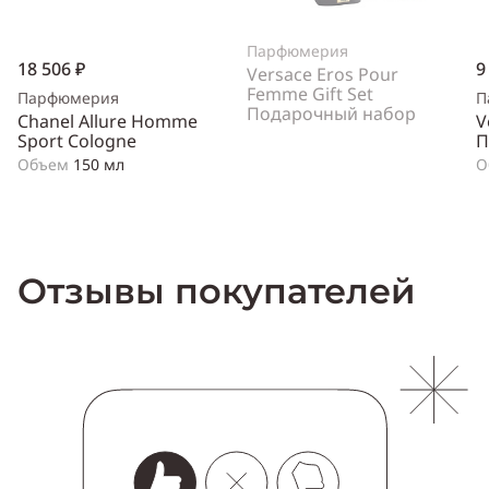
Парфюмерия
18 506 ₽
9
Versace Eros Pour
Femme Gift Set
Парфюмерия
П
Подарочный набор
Chanel Allure Homme
V
Sport Cologne
П
Объем
150 мл
О
Отзывы покупателей