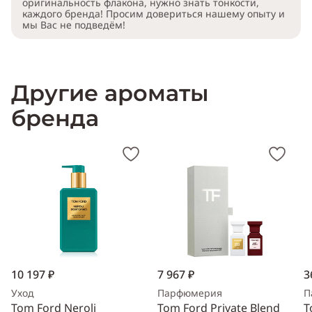
оригинальность флакона, нужно знать тонкости,
каждого бренда! Просим довериться нашему опыту и
мы Вас не подведём!
Другие ароматы
бренда
10 197 ₽
7 967 ₽
3
Уход
Парфюмерия
П
Tom Ford Neroli
Tom Ford Private Blend
T