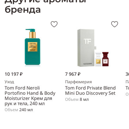
бренда
10 197 ₽
7 967 ₽
3
Уход
Парфюмерия
П
Tom Ford Neroli
Tom Ford Private Blend
T
Portofino Hand & Body
Mini Duo Discovery Set
О
Moisturizer Крем для
Объем
8 мл
рук и тела, 240 мл
Объем
240 мл