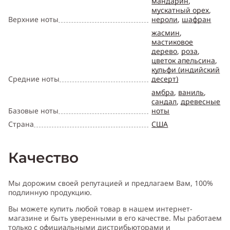
мандарин
,
мускатный орех
,
Верхние ноты
нероли
,
шафран
жасмин
,
мастиковое
дерево
,
роза
,
цветок апельсина
,
кульфи (индийский
Средние ноты
десерт)
амбра
,
ваниль
,
сандал
,
древесные
Базовые ноты
ноты
Страна
США
Качество
Мы дорожим своей репутацией и предлагаем Вам, 100%
подлинную продукцию.
Вы можете купить любой товар в нашем интернет-
магазине и быть уверенными в его качестве. Мы работаем
только с официальными дистрибьюторами и