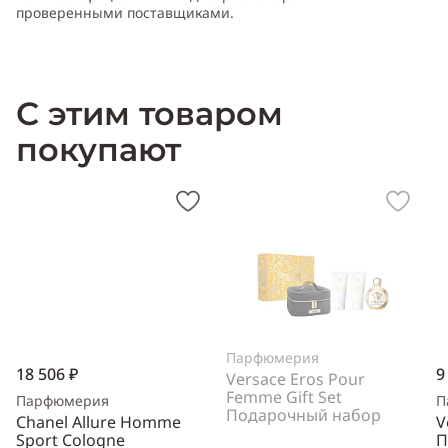
проверенными поставщиками.
С этим товаром
покупают
Парфюмерия
18 506 ₽
9
Versace Eros Pour
Femme Gift Set
Парфюмерия
П
Подарочный набор
Chanel Allure Homme
V
Sport Cologne
П