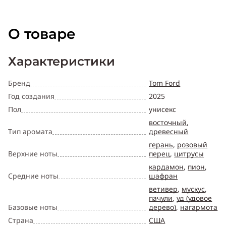
О товаре
Характеристики
Бренд
Tom Ford
Год создания
2025
Пол
унисекс
восточный
,
Тип аромата
древесный
герань
,
розовый
Верхние ноты
перец
,
цитрусы
кардамон
,
пион
,
Средние ноты
шафран
ветивер
,
мускус
,
пачули
,
уд (удовое
Базовые ноты
дерево)
,
нагармота
Страна
США