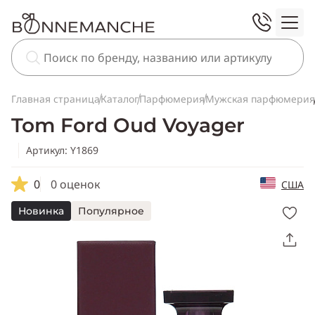
Главная страница
Каталог
Парфюмерия
Мужская парфюмерия
Tom Ford Oud Voyager
Артикул: Y1869
0
0 оценок
США
Новинка
Популярное
Скопировать
ссылку