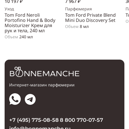
10 197 ₽
7 967 ₽
3
Уход
Парфюмерия
П
Tom Ford Neroli
Tom Ford Private Blend
T
Portofino Hand & Body
Mini Duo Discovery Set
О
Moisturizer Крем для
Объем
8 мл
рук и тела, 240 мл
Объем
240 мл
Интернет-магазин парфюмерии
+7 (495) 775-08-58
8 800 770-07-57
info@bonnemanche.ru