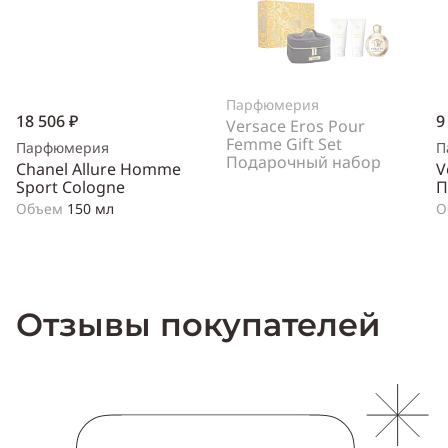
Парфюмерия
18 506 ₽
9
Versace Eros Pour
Femme Gift Set
Парфюмерия
П
Подарочный набор
Chanel Allure Homme
V
Sport Cologne
П
Объем
150 мл
О
Отзывы покупателей