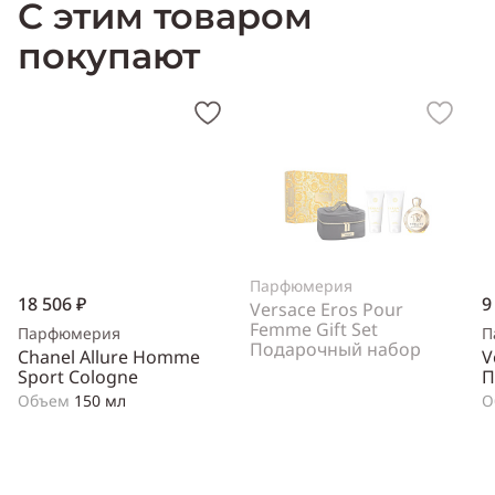
С этим товаром
покупают
Парфюмерия
18 506 ₽
9
Versace Eros Pour
Femme Gift Set
Парфюмерия
П
Подарочный набор
Chanel Allure Homme
V
Sport Cologne
П
Объем
150 мл
О