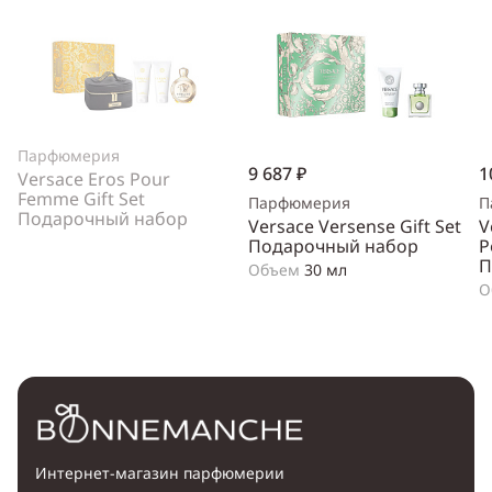
Парфюмерия
9 687 ₽
1
Versace Eros Pour
Femme Gift Set
Парфюмерия
П
Подарочный набор
Versace Versense Gift Set
V
Подарочный набор
P
П
Объем
30 мл
О
Интернет-магазин парфюмерии