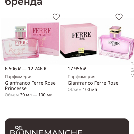
бренда
П
6 506 ₽ — 12 746 ₽
17 956 ₽
G
M
Парфюмерия
Парфюмерия
Gianfranco Ferre Rose
Gianfranco Ferre Rose
Princesse
Объем
100 мл
Объем
30 мл — 100 мл