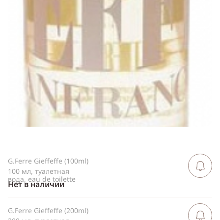
Telegram
WhatsApp
Viber
ВКонтакте
Одноклассники
G.Ferre Gieffeffe (100ml)
Сообщить 
поступлен
100 мл, туалетная
вода, eau de toilette
Нет в наличии
G.Ferre Gieffeffe (200ml)
Сообщить 
поступлен