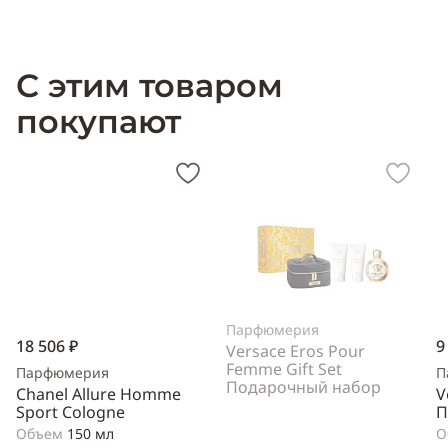
Характери
с
т
и
ка Gianfranco Ferre Gieffeffe
:
Пол:
унисекс
Тип
аромата
:
цитрусовый
Cодержит ноты
:
жасмин, роза,
С этим товаром
фрезия, амбра, кедр, пачули, сандал
Производитель:
Италия
(Italy)
покупают
Парфюмерия
18 506 ₽
9
Versace Eros Pour
Femme Gift Set
Парфюмерия
П
Подарочный набор
Chanel Allure Homme
V
Sport Cologne
П
Объем
150 мл
О