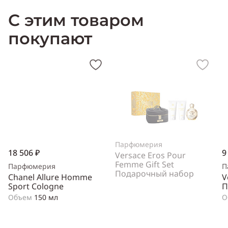
С этим товаром
покупают
Парфюмерия
18 506 ₽
9
Versace Eros Pour
Femme Gift Set
Парфюмерия
П
Подарочный набор
Chanel Allure Homme
V
Sport Cologne
П
Объем
150 мл
О