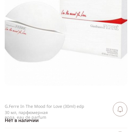
ссылку
Telegram
WhatsApp
Viber
ВКонтакте
Одноклассники
G.Ferre In The Mood for Love (30ml) edp
Сообщить 
поступлен
30 мл, парфюмерная
вода, eau de parfum
Нет в наличии