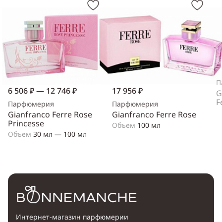
П
6 506 ₽ — 12 746 ₽
17 956 ₽
G
F
Парфюмерия
Парфюмерия
Gianfranco Ferre Rose
Gianfranco Ferre Rose
Princesse
Объем
100 мл
Объем
30 мл — 100 мл
Интернет-магазин парфюмерии