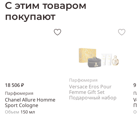
С этим товаром
Тип аромата:
цветочный
Cодержит ноты:
нероли, шалфей, ветивер, орхидея, кориандр
покупают
Год выпуска:
2009
Производитель:
США (USA)
Парфюмерия
18 506 ₽
9
Versace Eros Pour
Femme Gift Set
Парфюмерия
П
Подарочный набор
Chanel Allure Homme
V
Sport Cologne
П
Объем
150 мл
О