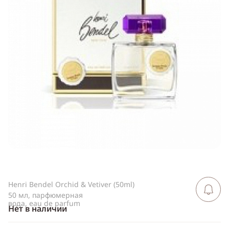
ссылку
Telegram
WhatsApp
Viber
ВКонтакте
Одноклассники
Henri Bendel Orchid & Vetiver (50ml)
Сообщить 
поступлен
50 мл, парфюмерная
вода, eau de parfum
Нет в наличии