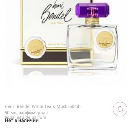
ссылку
Telegram
WhatsApp
Viber
ВКонтакте
Одноклассники
Henri Bendel White Tea & Musk (50ml)
Сообщить 
поступлен
50 мл, парфюмерная
вода, eau de parfum
Нет в наличии