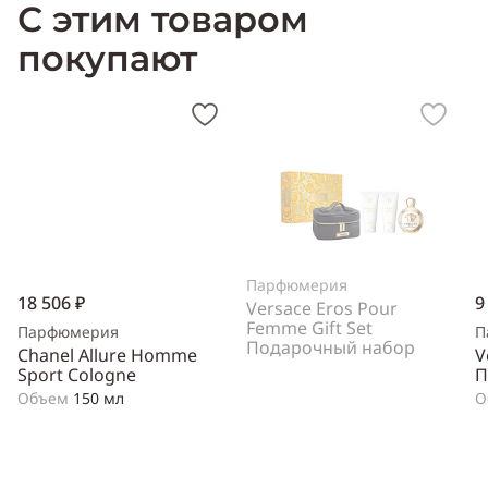
С этим товаром
Тип аромата:
древесно-цитрусовый
Cодержит ноты:
древесина дуба, кедр, жасмин, бергамот, лимон
покупают
Год выпуска:
2010
Производитель:
США (USA)
Парфюмерия
18 506 ₽
9
Versace Eros Pour
Femme Gift Set
Парфюмерия
П
Подарочный набор
Chanel Allure Homme
V
Sport Cologne
П
Объем
150 мл
О