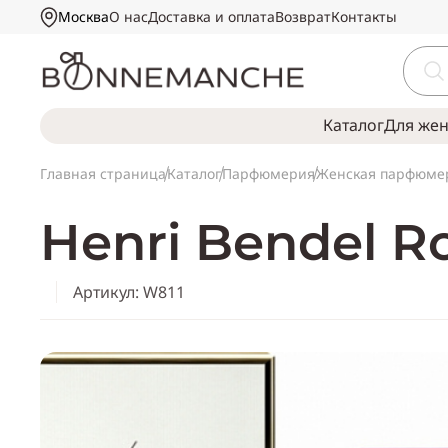
Москва
О нас
Доставка и оплата
Возврат
Контакты
Каталог
Для же
Главная страница
Каталог
Парфюмерия
Женская парфюме
Henri Bendel R
Артикул: W811