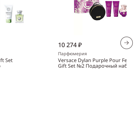
10 274 ₽
Парфюмерия
ft Set
Versace Dylan Purple Pour Femm
р
Gift Set №2 Подарочный набор
Объем
100 мл
Пол
женский
ть
Купить