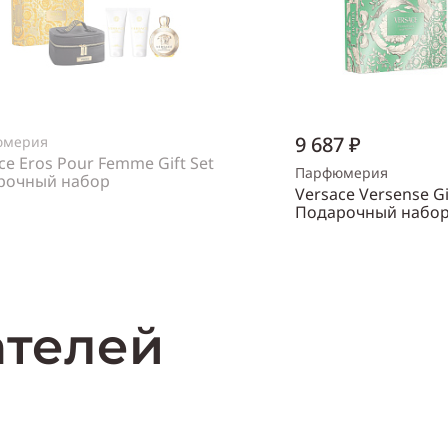
9 687 ₽
юмерия
ce Eros Pour Femme Gift Set
Парфюмерия
рочный набор
Versace Versense Gi
нский
Подарочный набо
Объем
30 мл
Нет в наличии
Пол
женский
Купи
ателей