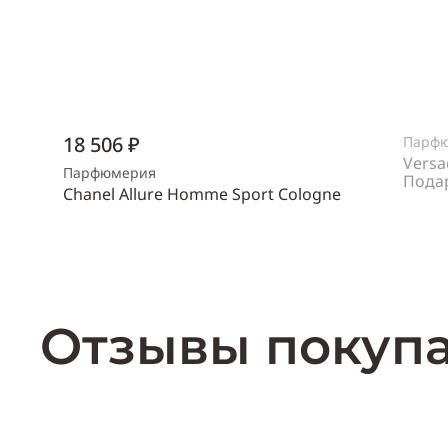
18 506 ₽
Парф
Versa
Парфюмерия
Пода
Chanel Allure Homme Sport Cologne
Пол
же
Объем
150 мл
Пол
мужской
Купить
Отзывы покуп