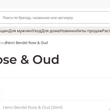
нщин
Для мужчин
Уход
Для дома
Новинки
Хиты продаж
Рас
Henri Bendel Rose & Oud
рия
ose & Oud
Henri Bendel Rose & Oud (50ml)