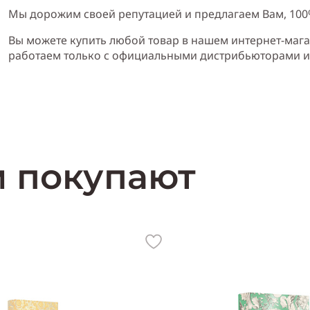
Мы дорожим своей репутацией и предлагаем Вам, 10
Вы можете купить любой товар в нашем интернет-мага
работаем только с официальными дистрибьюторами 
м покупают
Характеристика Henri Bendel Rose & Oud
:
Пол:
женский
Тип аромата:
цветочный
Cодержит ноты:
листья земляники, роза, дерево агар, жасмин, фиал
Год выпуска:
2009
Производитель:
США (USA)