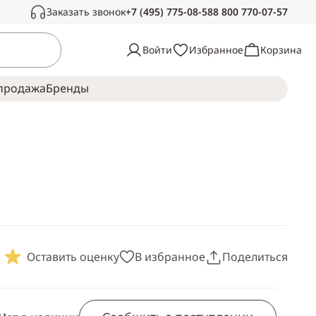
Заказать звонок
+7 (495) 775-08-58
8 800 770-07-57
Связаться с нами
Войти
Избранное
Корзина
Звоните в рабочее время, с радостью
ответим на ваши вопросы
продажа
Брeнды
Пн-Сб —
с 10:00 до 19:00
Воскресенье —
выходной
Оставить оценку
В избранное
Поделиться
Скопировать