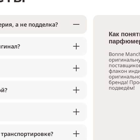
рия, а не подделка?
Как понят
парфюмер
игинал?
Bonne Manch
оригинальн
поставщико
флакон инди
оригинально
бренда! Про
подведём!
ой?
 транспортировке?