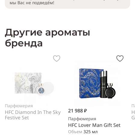
мы Вас не подведём!
Другие ароматы
бренда
Парфюмерия
П
21 988 ₽
HFC Diamond In The Sky
H
Festive Set
G
Парфюмерия
HFC Lover Man Gift Set
Объем
325 мл