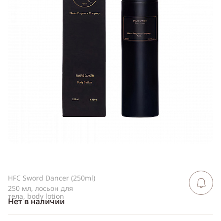
ссылку
Telegram
WhatsApp
Viber
ВКонтакте
Одноклассники
HFC Sword Dancer (250ml)
Сообщить 
поступлен
250 мл, лосьон для
тела, body lotion
Нет в наличии