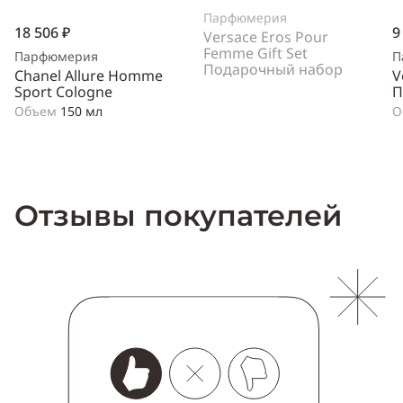
Парфюмерия
18 506 ₽
9
Versace Eros Pour
Femme Gift Set
Парфюмерия
П
Подарочный набор
Chanel Allure Homme
V
Sport Cologne
П
Объем
150 мл
О
Отзывы покупателей